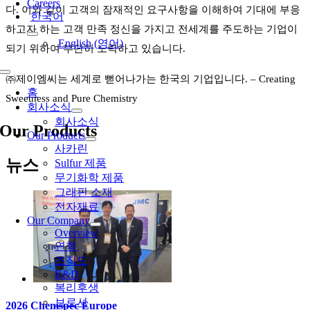
Careers
다. 이와 같이 고객의 잠재적인 요구사항을 이해하여 기대에 부응
한국어
하고자 하는 고객 만족 정신을 가지고 전세계를 주도하는 기업이
English
(
영어
)
되기 위하여 부단히 노력하고 있습니다.
Toggle
㈜제이엠씨는 세계로 뻗어나가는 한국의 기업입니다. – Creating
Navigation
홈
Sweetness and Pure Chemistry
회사소식
회사소식
Our Products
Our Products
사카린
뉴스
Sulfur 제품
무기화학 제품
그래핀 소재
전자재료
Our Company
Overview
연혁
조직도
R&D
복리후생
브로셔
2026 Chemspec Europe