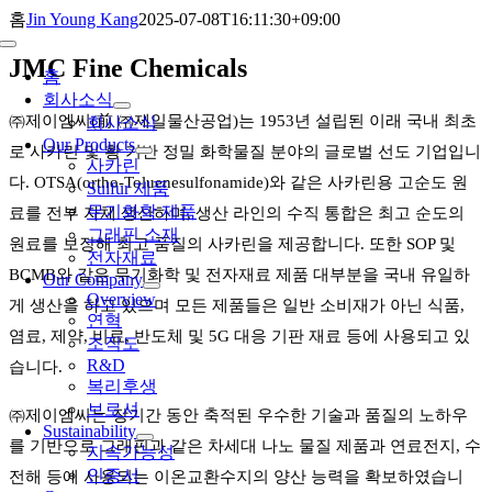
Skip
홈
Jin Young Kang
2025-07-08T16:11:30+09:00
to
Toggle
content
JMC Fine Chemicals
Navigation
홈
회사소식
㈜제이엠씨(前 ㈜제일물산공업)는 1953년 설립된 이래 국내 최초
회사소식
Our Products
로 사카린 및 황 기반 정밀 화학물질 분야의 글로벌 선도 기업입니
사카린
다. OTSA(ortho-Toluenesulfonamide)와 같은 사카린용 고순도 원
Sulfur 제품
무기화학 제품
료를 전부 자체 생산하며, 생산 라인의 수직 통합은 최고 순도의
그래핀 소재
원료를 보장해 최고 품질의 사카린을 제공합니다. 또한 SOP 및
전자재료
BCMB와 같은 무기화학 및 전자재료 제품 대부분을 국내 유일하
Our Company
Overview
게 생산을 하고 있으며 모든 제품들은 일반 소비재가 아닌 식품,
연혁
염료, 제약, 비료, 반도체 및 5G 대응 기판 재료 등에 사용되고 있
조직도
R&D
습니다.
복리후생
브로셔
㈜제이엠씨는 장기간 동안 축적된 우수한 기술과 품질의 노하우
Sustainability
를 기반으로 그래핀과 같은 차세대 나노 물질 제품과 연료전지, 수
지속가능성
인증서
전해 등에 사용되는 이온교환수지의 양산 능력을 확보하였습니