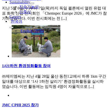
Sustainability
지속가능성
지난 5월 6일(수)부터 7일(목)까지 독일 쾰른에서 열린 유럽 대
인증서
표 화학 산업 전시회인 「Chemspec Europe 2026」에 JMC가 참
Careers
가하였습니다. 이번 전시회에는 전 [...]
한국어
English
(
영어
)
1사1하천 환경정화활동 참여
㈜제이엠씨는 지난 4월 28일 울산 동천1교에서 하류 1km 구간
일대를 대상으로 ‘1사 1하천 살리기’ 환경정화활동을 실시하
였습니다. 이번 활동에는 임직원 4명이 자율적으로 [...]
JMC CPHI 2025 참가